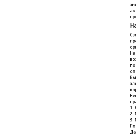
эн
ак
пр
Н
Св
пр
ор
На
во
по
оп
Вы
эл
ва
Не
пр
По
Да