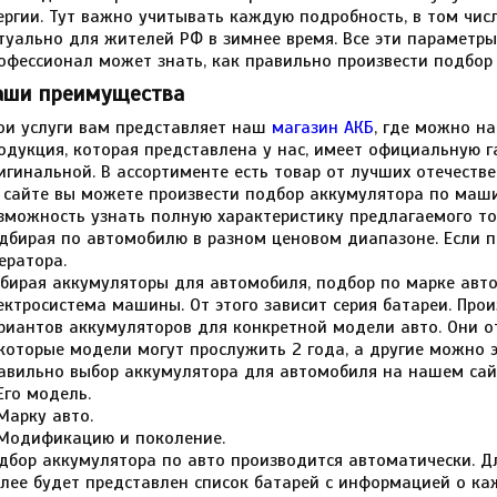
ергии. Тут важно учитывать каждую подробность, в том чис
туально для жителей РФ в зимнее время. Все эти параметр
офессионал может знать, как правильно произвести подбор
аши преимущества
ои услуги вам представляет наш
магазин АКБ
, где можно на
одукция, которая представлена у нас, имеет официальную г
игинальной. В ассортименте есть товар от лучших отечеств
 сайте вы можете произвести подбор аккумулятора по маши
зможность узнать полную характеристику предлагаемого т
дбирая по автомобилю в разном ценовом диапазоне. Если по
ератора.
бирая аккумуляторы для автомобиля, подбор по марке авто 
ектросистема машины. От этого зависит серия батареи. Про
риантов аккумуляторов для конкретной модели авто. Они от
которые модели могут прослужить 2 года, а другие можно э
авильно выбор аккумулятора для автомобиля на нашем сайт
Его модель.
Марку авто.
Модификацию и поколение.
дбор аккумулятора по авто производится автоматически. Дл
лее будет представлен список батарей с информацией о ка