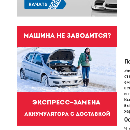
П
Эл
ст
ем
ве
и 
Вс
вы
ха
О
Чт