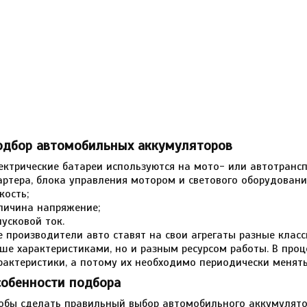
одбор автомобильных аккумуляторов
ектрические батареи используются на мото- или автотрансп
артера, блока управления мотором и светового оборудовани
кость;
личина напряжение;
пусковой ток.
е производители авто ставят на свои агрегаты разные клас
ше характеристиками, но и разным ресурсом работы. В проц
рактеристики, а потому их необходимо периодически менять
собенности подбора
обы сделать правильный выбор автомобильного аккумулято