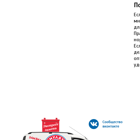
П
Ес
мн
дл
Пр
но
Ес
де
оп
уд