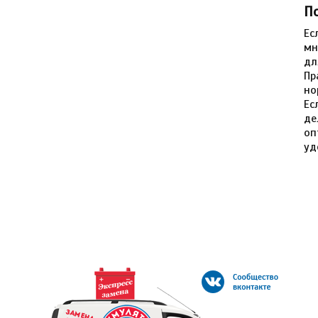
П
Ес
мн
дл
Пр
но
Ес
де
оп
уд