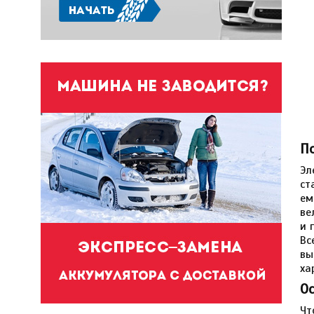
П
Эл
ст
ем
ве
и 
Вс
вы
ха
О
Чт