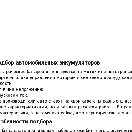
одбор автомобильных аккумуляторов
ектрические батареи используются на мото- или автотрансп
артера, блока управления мотором и светового оборудовани
кость;
личина напряжение;
пусковой ток.
е производители авто ставят на свои агрегаты разные клас
ше характеристиками, но и разным ресурсом работы. В проц
рактеристики, а потому их необходимо периодически менять
собенности подбора
обы сделать правильный выбор автомобильного аккумулято