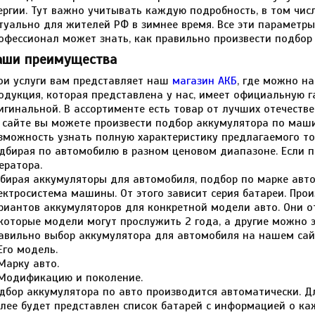
ергии. Тут важно учитывать каждую подробность, в том чис
туально для жителей РФ в зимнее время. Все эти параметр
офессионал может знать, как правильно произвести подбор
аши преимущества
ои услуги вам представляет наш
магазин АКБ
, где можно на
одукция, которая представлена у нас, имеет официальную г
игинальной. В ассортименте есть товар от лучших отечеств
 сайте вы можете произвести подбор аккумулятора по маши
зможность узнать полную характеристику предлагаемого т
дбирая по автомобилю в разном ценовом диапазоне. Если по
ератора.
бирая аккумуляторы для автомобиля, подбор по марке авто 
ектросистема машины. От этого зависит серия батареи. Про
риантов аккумуляторов для конкретной модели авто. Они от
которые модели могут прослужить 2 года, а другие можно э
авильно выбор аккумулятора для автомобиля на нашем сайт
Его модель.
Марку авто.
Модификацию и поколение.
дбор аккумулятора по авто производится автоматически. Дл
лее будет представлен список батарей с информацией о ка