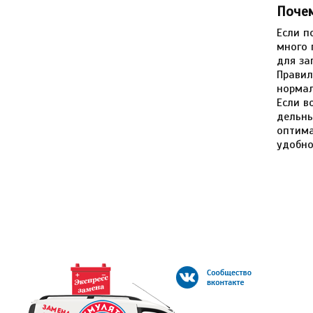
Почем
Если п
много 
для за
Правил
нормал
Если в
дельны
оптима
удобно