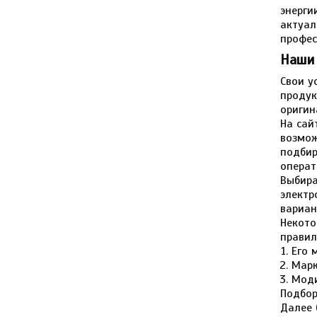
энерги
актуал
профес
Наши
Свои у
продук
оригин
На сай
возмож
подбир
операт
Выбира
электр
вариан
Некото
правил
Его 
Марк
Моди
Подбор
Далее 