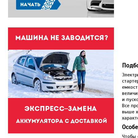
Подб
Электр
старте
емкост
величи
и пуск
Все пр
выше х
характ
Особе
Чтобы 