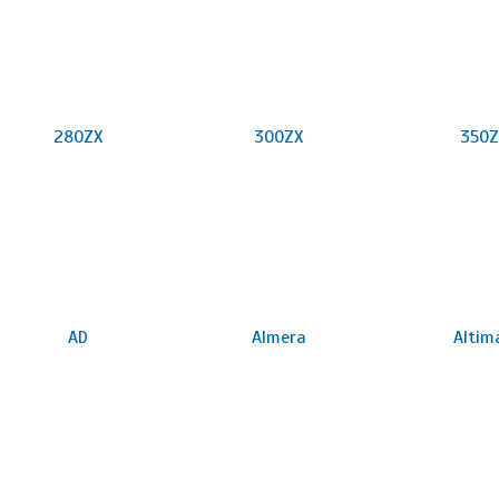
280ZX
300ZX
350Z
AD
Almera
Altim