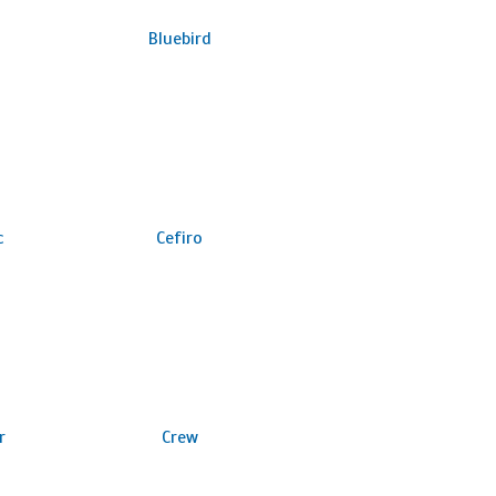
Bluebird
c
Cefiro
r
Crew