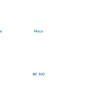
al
Moco
NP 300