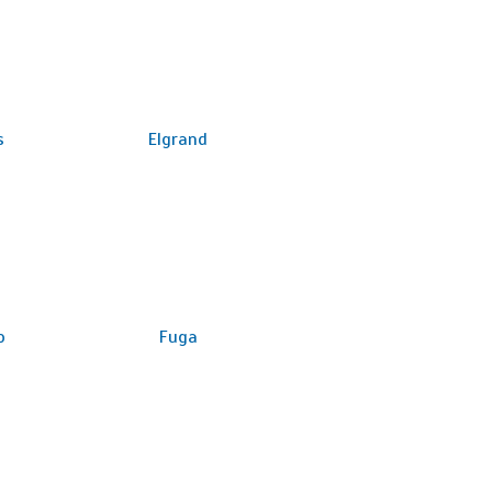
s
Elgrand
o
Fuga