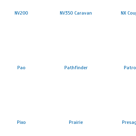
NV200
NV350 Caravan
NX Cou
Pao
Pathfinder
Patro
Pixo
Prairie
Presa