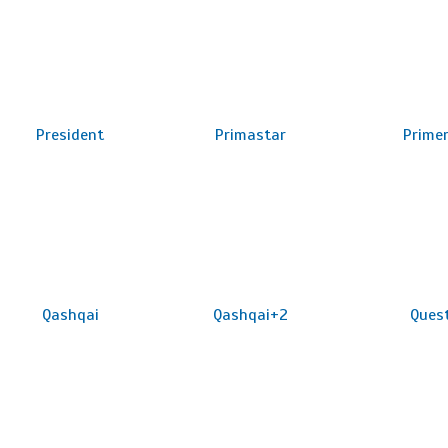
President
Primastar
Prime
Qashqai
Qashqai+2
Ques