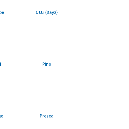
pe
Otti (Dayz)
l
Pino
ge
Presea