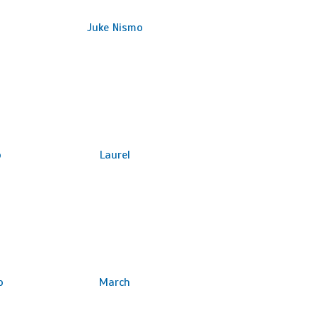
Juke Nismo
o
Laurel
o
March