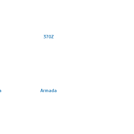
370Z
a
Armada