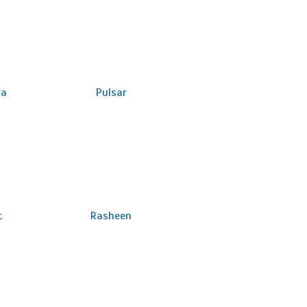
ra
Pulsar
t
Rasheen