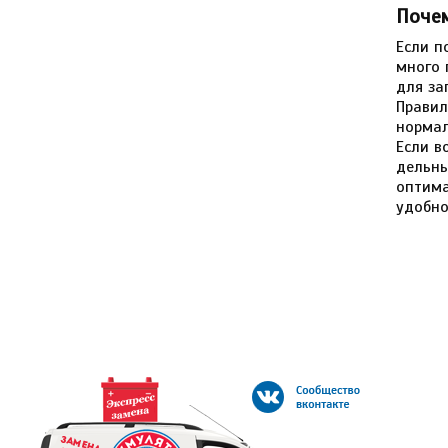
Почем
Если п
много 
для за
Правил
нормал
Если в
дельны
оптима
удобно