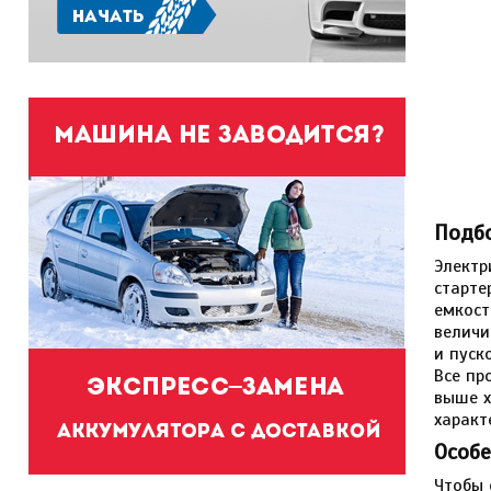
Подб
Электр
старте
емкост
величи
и пуск
Все пр
выше х
характ
Особе
Чтобы 