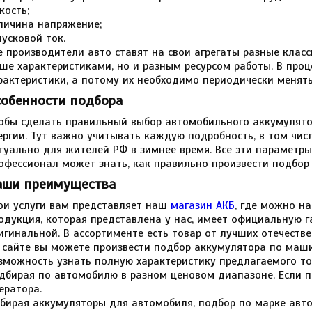
кость;
личина напряжение;
пусковой ток.
е производители авто ставят на свои агрегаты разные клас
ше характеристиками, но и разным ресурсом работы. В проц
рактеристики, а потому их необходимо периодически менять
собенности подбора
обы сделать правильный выбор автомобильного аккумулято
ергии. Тут важно учитывать каждую подробность, в том чис
туально для жителей РФ в зимнее время. Все эти параметр
офессионал может знать, как правильно произвести подбор
аши преимущества
ои услуги вам представляет наш
магазин АКБ
, где можно на
одукция, которая представлена у нас, имеет официальную г
игинальной. В ассортименте есть товар от лучших отечеств
 сайте вы можете произвести подбор аккумулятора по маши
зможность узнать полную характеристику предлагаемого т
дбирая по автомобилю в разном ценовом диапазоне. Если по
ератора.
бирая аккумуляторы для автомобиля, подбор по марке авто 