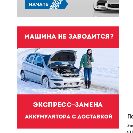
П
Эл
ст