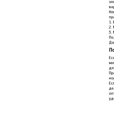
эл
ва
Не
пр
По
Да
П
Ес
мн
дл
Пр
но
Ес
де
оп
уд