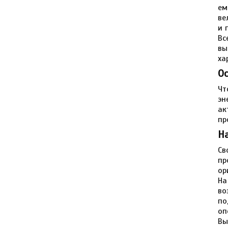
ем
ве
и 
Вс
вы
ха
О
Чт
эн
ак
пр
Н
Св
пр
ор
На
во
по
оп
Вы