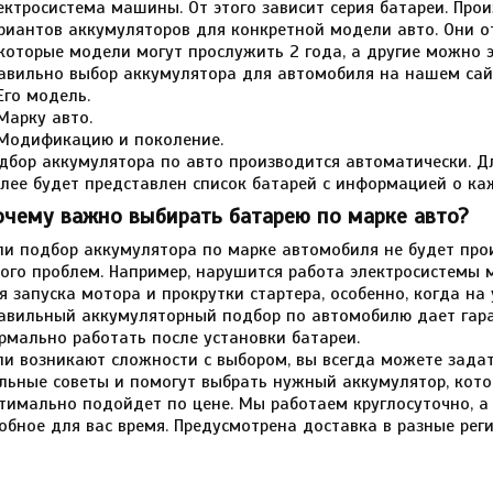
ектросистема машины. От этого зависит серия батареи. Про
риантов аккумуляторов для конкретной модели авто. Они от
которые модели могут прослужить 2 года, а другие можно э
авильно выбор аккумулятора для автомобиля на нашем сайт
Его модель.
Марку авто.
Модификацию и поколение.
дбор аккумулятора по авто производится автоматически. Дл
лее будет представлен список батарей с информацией о ка
очему важно выбирать батарею по марке авто?
ли подбор аккумулятора по марке автомобиля не будет прои
ого проблем. Например, нарушится работа электросистемы 
я запуска мотора и прокрутки стартера, особенно, когда на
авильный аккумуляторный подбор по автомобилю дает гара
рмально работать после установки батареи.
ли возникают сложности с выбором, вы всегда можете зада
льные советы и помогут выбрать нужный аккумулятор, кото
тимально подойдет по цене. Мы работаем круглосуточно, а
обное для вас время. Предусмотрена доставка в разные ре