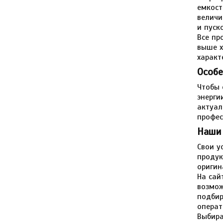
емкост
величи
и пуск
Все пр
выше х
характ
Особе
Чтобы 
энерги
актуал
профес
Наши
Свои у
продук
оригин
На сай
возмож
подбир
операт
Выбира