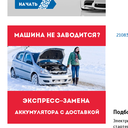
21083
Подб
Электр
старте