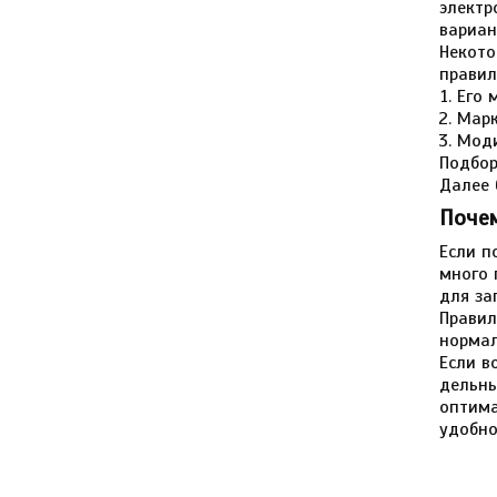
электр
вариан
Некото
правил
Его 
Марк
Моди
Подбор
Далее 
Почем
Если п
много 
для за
Правил
нормал
Если в
дельны
оптима
удобно