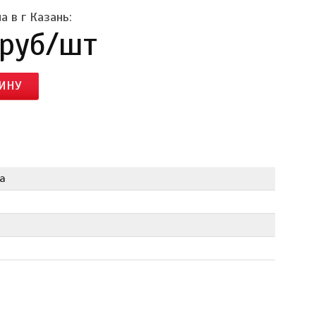
а в г Казань:
 руб/шт
ИНУ
a